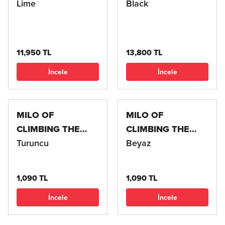
Lime
Black
11,950 TL
13,800 TL
İncele
İncele
MILO OF
MILO OF
CLIMBING THE
CLIMBING THE
QUIX DAILY 500
Turuncu
QUIX DAILY 500
Beyaz
ML ÇELİK TERMOS
ML ÇELİK TERMOS
1,090 TL
1,090 TL
İncele
İncele