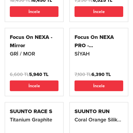
18,450 TL
16,450 TL
7,250 TL
6,525 TL
İncele
İncele
Focus On NEXA -
Focus On NEXA
Mirror
PRO -
GRİ / MOR
Photochromic
SİYAH
6,600 TL
5,940 TL
7,100 TL
6,390 TL
İncele
İncele
SUUNTO RACE S
SUUNTO RUN
Titanium Graphite
Coral Orange Silikon
Kordon