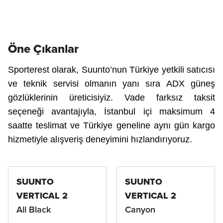
Hemen İncele
Macera için tasarlandı
Suunto Coach
Suunto Vertical 2 outdoor aktiviteleriniz ve
Her anınıza müzik ekleyin
Öne Çıkanlar
Suunto, sporcuların vazgeçilmez yol arkadaşı Suunto
antrenmanlarınız için en üst düzey macera saati
İster açık sularda, ister havuzda, isterseniz diğer
Coach’u bir üst seviyeye taşıyor
Sporterest olarak, Suunto’nun Türkiye yetkili satıcısı
sporlarda Suunto Aqua ile her anınıza müzik ekleyin
ve teknik servisi olmanın yanı sıra ADX güneş
gözlüklerinin üreticisiyiz. Vade farksız taksit
seçeneği avantajıyla, İstanbul içi maksimum 4
saatte teslimat ve Türkiye geneline aynı gün kargo
hizmetiyle alışveriş deneyimini hızlandırıyoruz.
SUUNTO
SUUNTO
VERTICAL 2
VERTICAL 2
All Black
Canyon