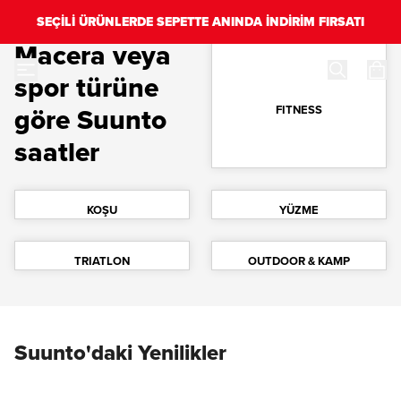
SEÇİLİ ÜRÜNLERDE SEPETTE ANINDA İNDİRİM FIRSATI
Macera veya
spor türüne
göre Suunto
FITNESS
saatler
KOŞU
YÜZME
TRIATLON
OUTDOOR & KAMP
Suunto'daki Yenilikler
Hemen İncele
Daha Fazlasını Oku