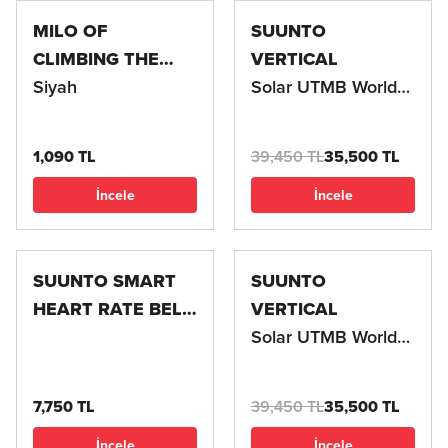
MILO OF
SUUNTO
CLIMBING THE
VERTICAL
QUIX DAILY 500
Siyah
Solar UTMB World
ML ÇELİK TERMOS
Serisi
1,090 TL
39,450 TL
35,500 TL
İncele
İncele
SUUNTO SMART
SUUNTO
HEART RATE BELT
VERTICAL
SS050579000
Solar UTMB World
NABIZ BANDI
Serisi
Suunto – Her An Yanında
7,750 TL
39,450 TL
35,500 TL
İster günlük yaşamda, ister doğada,
İncele
İncele