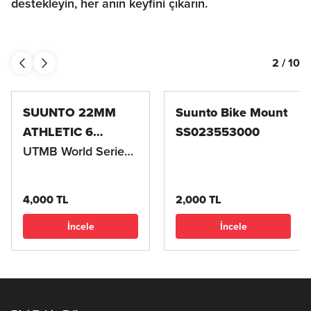
destekleyin, her anın keyfini çıkarın.
2
/
10
SUUNTO 22MM
Suunto Bike Mount
ATHLETIC 6
SS023553000
SİLİKON KORDON
UTMB World Series
Navy Blue
4,000 TL
2,000 TL
İncele
İncele