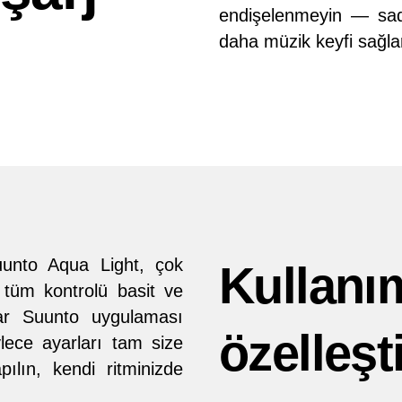
endişelenmeyin — sade
daha müzik keyfi sağla
uunto Aqua Light, çok
Kullanı
, tüm kontrolü basit ve
şlar Suunto uygulaması
özelleşti
ylece ayarları tam size
pılın, kendi ritminizde