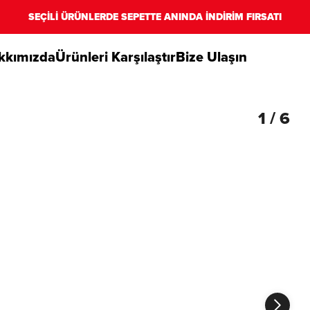
SEÇİLİ ÜRÜNLERDE SEPETTE ANINDA İNDİRİM FIRSATI
kkımızda
Ürünleri Karşılaştır
Bize Ulaşın
1
/
6