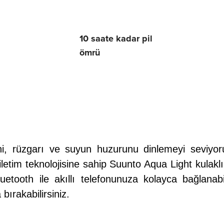
10 saate kadar pil
ömrü
n
i, rüzgarı ve suyun huzurunu dinlemeyi seviy
letim teknolojisine sahip
Suunto Aqua Light kulaklık
Bluetooth ile akıllı telefonunuza kolayca bağlana
bırakabilirsiniz.