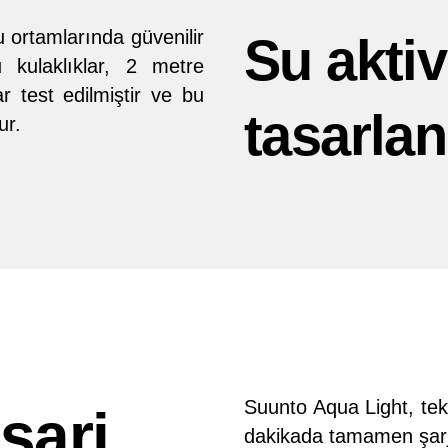
 ortamlarında güvenilir
Su aktivi
 kulaklıklar, 2 metre
r test edilmiştir ve bu
tasarlan
ur.
Suunto Aqua Light, tek
 şarj
dakikada tamamen şarj 