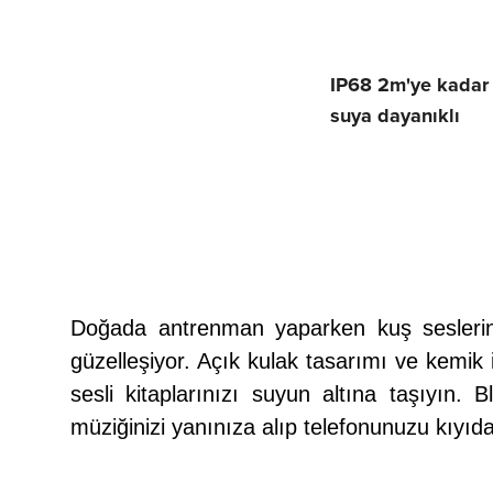
IP68 2m'ye kadar
suya dayanıklı
Aktivitenize ​​
müzik ekleyi
Doğada antrenman yaparken kuş seslerin
güzelleşiyor. A
çık kulak tasarımı ve kemik i
sesli kitaplarınızı suyun altına taşıyın. 
müziğinizi yanınıza alıp telefonunuzu kıyıda 