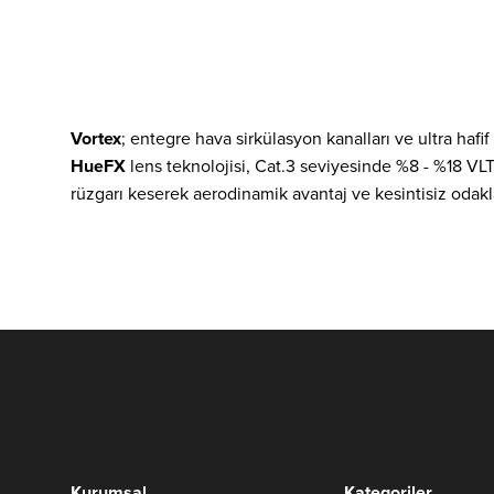
Vortex
; entegre hava sirkülasyon kanalları ve ultra ha
HueFX
lens teknolojisi, Cat.3 seviyesinde %8 - %18 VLT
rüzgarı keserek aerodinamik avantaj ve kesintisiz odak
Kurumsal
Kategoriler