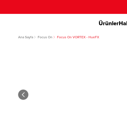
Ürünler
Ha
Ana Sayfa
Focus On
Focus On VORTEX - HueFX