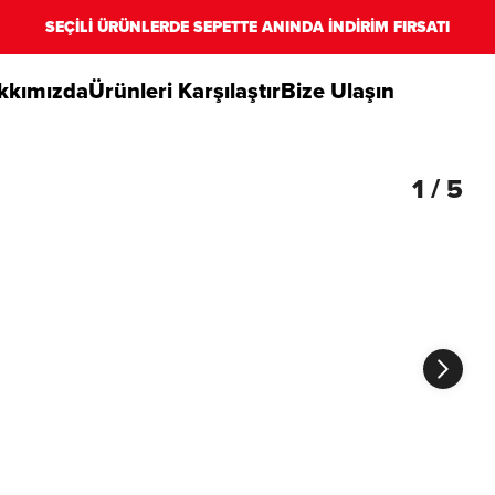
SEÇİLİ ÜRÜNLERDE SEPETTE ANINDA İNDİRİM FIRSATI
kkımızda
Ürünleri Karşılaştır
Bize Ulaşın
1
/
5