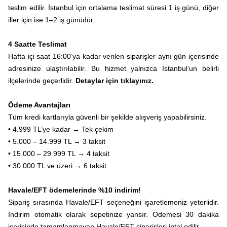
teslim edilir. İstanbul için ortalama teslimat süresi 1 iş günü, diğer
iller için ise 1–2 iş günüdür.
4 Saatte Teslimat
Hafta içi saat 16:00’ya kadar verilen siparişler aynı gün içerisinde
adresinize ulaştırılabilir. Bu hizmet yalnızca İstanbul’un belirli
ilçelerinde geçerlidir.
Detaylar için tıklayınız.
Ödeme Avantajları
Tüm kredi kartlarıyla güvenli bir şekilde alışveriş yapabilirsiniz.
• 4.999 TL’ye kadar → Tek çekim
• 5.000 – 14.999 TL → 3 taksit
• 15.000 – 29.999 TL → 4 taksit
• 30.000 TL ve üzeri → 6 taksit
Havale/EFT ödemelerinde %10 indirim!
Sipariş sırasında Havale/EFT seçeneğini işaretlemeniz yeterlidir.
İndirim otomatik olarak sepetinize yansır. Ödemesi 30 dakika
içerisinde tamamlanmayan Havale/EFT siparişleri iptal edilir.