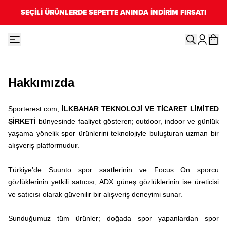
SEÇİLİ ÜRÜNLERDE SEPETTE ANINDA İNDİRİM FIRSATI
Hakkımızda
Sporterest.com,
İLKBAHAR TEKNOLOJİ VE TİCARET LİMİTED
ŞİRKETİ
bünyesinde faaliyet gösteren; outdoor, indoor ve günlük
yaşama yönelik spor ürünlerini teknolojiyle buluşturan uzman bir
alışveriş platformudur.
Türkiye’de Suunto spor saatlerinin ve Focus On sporcu
gözlüklerinin yetkili satıcısı, ADX güneş gözlüklerinin ise üreticisi
ve satıcısı olarak güvenilir bir alışveriş deneyimi sunar.
Sunduğumuz tüm ürünler; doğada spor yapanlardan spor