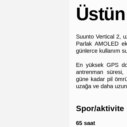
Üstün
Suunto Vertical 2, u
Parlak AMOLED ekra
günlerce kullanım s
En yüksek GPS do
antrenman süresi, 
güne kadar pil ömrü
uzağa ve daha uzun s
Spor/aktivite
65 saat