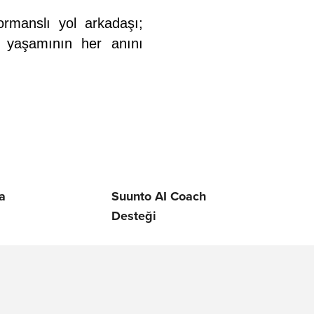
rmanslı yol arkadaşı;
f yaşamının her anını
a
Suunto AI Coach
Desteği