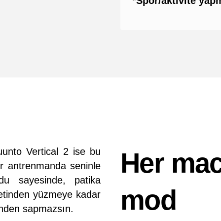
*Spor/aktivite ya
uunto Vertical 2 ise bu
Her mace
er antrenmanda seninle
odu sayesinde, patika
mod
letinden yüzmeye kadar
inden sapmazsın.