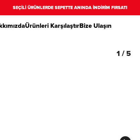
SEÇİLİ ÜRÜNLERDE SEPETTE ANINDA İNDİRİM FIRSATI
kkımızda
Ürünleri Karşılaştır
Bize Ulaşın
1
/
5