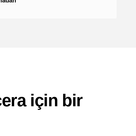
pmadan
ra için bir