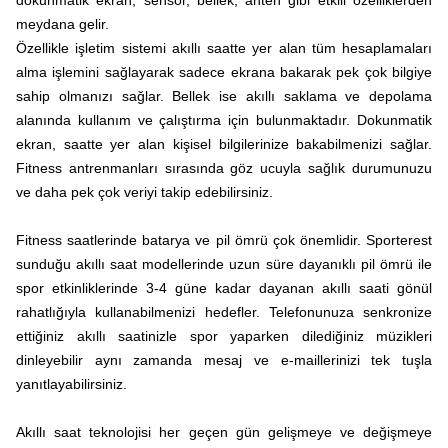
dokunmatik ekran, sensor, bellek, anten gibi etkili özelliklerden
meydana gelir.
Özellikle işletim sistemi akıllı saatte yer alan tüm hesaplamaları
alma işlemini sağlayarak sadece ekrana bakarak pek çok bilgiye
sahip olmanızı sağlar. Bellek ise akıllı saklama ve depolama
alanında kullanım ve çalıştırma için bulunmaktadır. Dokunmatik
ekran, saatte yer alan kişisel bilgilerinize bakabilmenizi sağlar.
Fitness antrenmanları sırasında göz ucuyla sağlık durumunuzu
ve daha pek çok veriyi takip edebilirsiniz.
Fitness saatlerinde batarya ve pil ömrü çok önemlidir. Sporterest
sunduğu akıllı saat modellerinde uzun süre dayanıklı pil ömrü ile
spor etkinliklerinde 3-4 güne kadar dayanan akıllı saati gönül
rahatlığıyla kullanabilmenizi hedefler. Telefonunuza senkronize
ettiğiniz akıllı saatinizle spor yaparken dilediğiniz müzikleri
dinleyebilir aynı zamanda mesaj ve e-maillerinizi tek tuşla
yanıtlayabilirsiniz.
Akıllı saat teknolojisi her geçen gün gelişmeye ve değişmeye