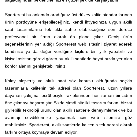
sağladığından beklentilerinizi en güzel şekilde karşılayabilir.
Sporterest bu anlamda aradığınız üst düzey kalite standartlarında
ürün portföyüne erişebileceğiniz, kendi ihtiyacınıza uygun akıllı
saat tasarımlarına tek tıkla sahip olabileceğiniz son derece
profesyonel bir firma olarak ön plana çıkar. Geniş ürün
seçeneklerinin yer aldığı Sporterest web sitesini ziyaret ederek
kendinize ya da değer verdiğiniz kişilere bir iyilik yapabilir ve
kişisel asistan görevi gören bu akıllı saatlerle hayatınızda yer alan
konfor alanını genişletebilirsiniz.
Kolay alışveriş ve akıllı saat söz konusu olduğunda seçkin
tasarımlarla kalitenin tek adresi olan Sporterest, uzun yıllara
dayanan çalışma tecrübesiyle rakiplerinden her zaman bir adım
öne çıkmayı başarmıştır. Sizde şimdi nitelikli tasarım farkını bizzat
giyilebilir teknoloji ürünü olan akıllı saatlerle deneyimlemek ve bu
avantajı sevdiklerinize yaşatmak için web sitemize göz
atabilirsiniz. Sporterest, akıllı saatlerde kalitenin tek adresi olarak
farkını ortaya koymaya devam ediyor.