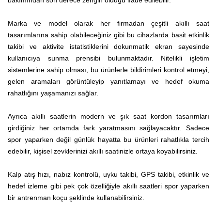
bakımından son derece zengin olduğu ifade edilebilir.
Marka ve model olarak her firmadan çeşitli akıllı saat
tasarımlarına sahip olabileceğiniz gibi bu cihazlarda basit etkinlik
takibi ve aktivite istatistiklerini dokunmatik ekran sayesinde
kullanıcıya sunma prensibi bulunmaktadır. Nitelikli işletim
sistemlerine sahip olması, bu ürünlerle bildirimleri kontrol etmeyi,
gelen aramaları görüntüleyip yanıtlamayı ve hedef okuma
rahatlığını yaşamanızı sağlar.
Ayrıca akıllı saatlerin modern ve şık saat kordon tasarımları
girdiğiniz her ortamda fark yaratmasını sağlayacaktır. Sadece
spor yaparken değil günlük hayatta bu ürünleri rahatlıkla tercih
edebilir, kişisel zevklerinizi akıllı saatinizle ortaya koyabilirsiniz.
Kalp atış hızı, nabız kontrolü, uyku takibi, GPS takibi, etkinlik ve
hedef izleme gibi pek çok özelliğiyle akıllı saatleri spor yaparken
bir antrenman koçu şeklinde kullanabilirsiniz.