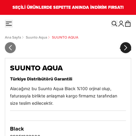
SEÇİLİ ÜRÜNLERDE SEPETTE ANINDA İNDİRİM FIRSATI
Ana Sayfa
Suunto Aqua
SUUNTO AQUA
1
/
6
SUUNTO AQUA
Türkiye Distribütörü Garantili
Alacağınız bu Suunto Aqua Black %100 orjinal olup,
faturasıyla birlikte anlaşmalı kargo firmamız tarafından
size teslim edilecektir.
Black