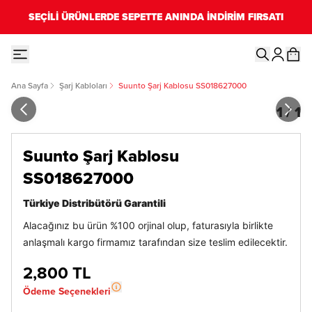
SEÇİLİ ÜRÜNLERDE SEPETTE ANINDA İNDİRİM FIRSATI
Ana Sayfa
Şarj Kabloları
Suunto Şarj Kablosu SS018627000
1
/
1
Suunto Şarj Kablosu
SS018627000
Türkiye Distribütörü Garantili
Alacağınız bu ürün %100 orjinal olup, faturasıyla birlikte
anlaşmalı kargo firmamız tarafından size teslim edilecektir.
2,800 TL
Ödeme Seçenekleri