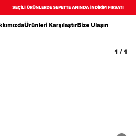
SEÇİLİ ÜRÜNLERDE SEPETTE ANINDA İNDİRİM FIRSATI
kkımızda
Ürünleri Karşılaştır
Bize Ulaşın
N
1
/
1