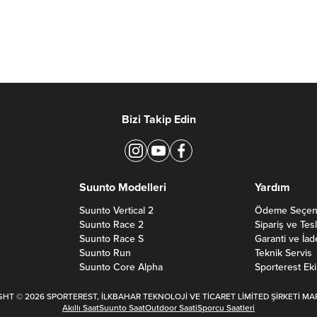
Bizi Takip Edin
Suunto Modelleri
Yardım
Suunto Vertical 2
Ödeme Seçene
Suunto Race 2
Sipariş ve Tes
Suunto Race S
Garanti ve İad
Suunto Run
Teknik Servis
Suunto Core Alpha
Sporterest Eki
HT © 2026 SPORTEREST, İLKBAHAR TEKNOLOJİ VE TİCARET LİMİTED ŞİRKETİ MA
Akıllı Saat
Suunto Saat
Outdoor Saati
Sporcu Saatleri