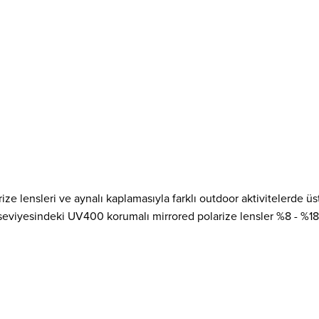
arize lensleri ve aynalı kaplamasıyla farklı outdoor aktivitelerde
seviyesindeki UV400 korumalı mirrored polarize lensler %8 - %18 V