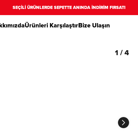
SEÇİLİ ÜRÜNLERDE SEPETTE ANINDA İNDİRİM FIRSATI
kkımızda
Ürünleri Karşılaştır
Bize Ulaşın
1
/
4