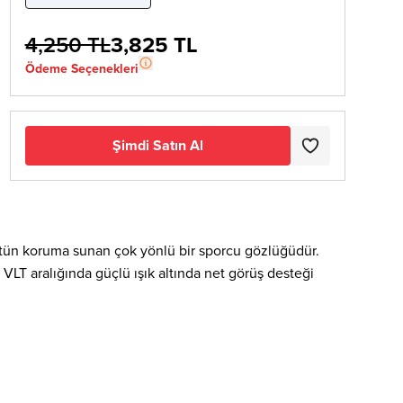
4,250 TL
3,825 TL
Ödeme Seçenekleri
Şimdi Satın Al
 üstün koruma sunan çok yönlü bir sporcu gözlüğüdür.
LT aralığında güçlü ışık altında net görüş desteği