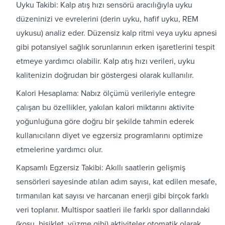
Uyku Takibi: Kalp atış hızı sensörü aracılığıyla uyku
düzeninizi ve evrelerini (derin uyku, hafif uyku, REM
uykusu) analiz eder. Düzensiz kalp ritmi veya uyku apnesi
gibi potansiyel sağlık sorunlarının erken işaretlerini tespit
etmeye yardımcı olabilir. Kalp atış hızı verileri, uyku
kalitenizin doğrudan bir göstergesi olarak kullanılır.
Kalori Hesaplama: Nabız ölçümü verileriyle entegre
çalışan bu özellikler, yakılan kalori miktarını aktivite
yoğunluğuna göre doğru bir şekilde tahmin ederek
kullanıcıların diyet ve egzersiz programlarını optimize
etmelerine yardımcı olur.
Kapsamlı Egzersiz Takibi: Akıllı saatlerin gelişmiş
sensörleri sayesinde atılan adım sayısı, kat edilen mesafe,
tırmanılan kat sayısı ve harcanan enerji gibi birçok farklı
veri toplanır.
Multispor saatleri
ile farklı spor dallarındaki
(koşu, bisiklet, yüzme gibi) aktiviteler otomatik olarak