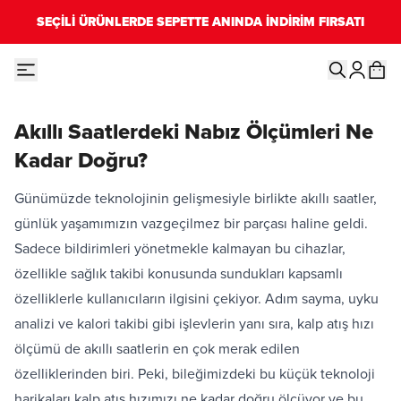
SEÇİLİ ÜRÜNLERDE SEPETTE ANINDA İNDİRİM FIRSATI
Akıllı Saatlerdeki Nabız Ölçümleri Ne
Kadar Doğru?
Günümüzde teknolojinin gelişmesiyle birlikte akıllı saatler,
günlük yaşamımızın vazgeçilmez bir parçası haline geldi.
Sadece bildirimleri yönetmekle kalmayan bu cihazlar,
özellikle sağlık takibi konusunda sundukları kapsamlı
özelliklerle kullanıcıların ilgisini çekiyor. Adım sayma, uyku
analizi ve kalori takibi gibi işlevlerin yanı sıra, kalp atış hızı
ölçümü de akıllı saatlerin en çok merak edilen
özelliklerinden biri. Peki, bileğimizdeki bu küçük teknoloji
harikaları kalp atış hızımızı ne kadar doğru ölçüyor ve bu